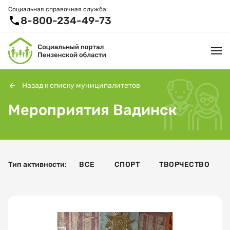
Социальная справочная служба:
8-800-234-49-73
Назад к списку муниципалитетов
Мероприятия Вадинск
УСЛУГИ И ЛЬГОТЫ
ОРГАНИЗАЦИИ
ПРОЕКТЫ И СЕРВИСЫ
Тип активности:
ВСЕ
СПОРТ
ТВОРЧЕСТВО
АКТИВНОЕ ДОЛГОЛЕТИЕ
СПРАВОЧНАЯ СЛУЖБА
НОВОСТИ