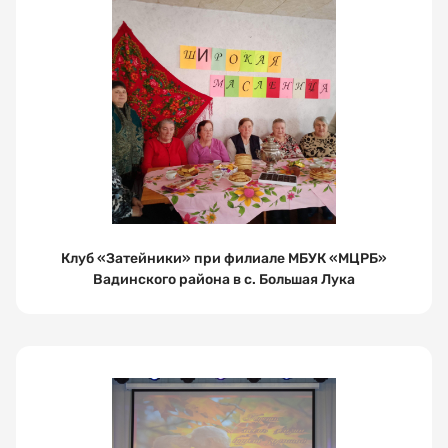
дату
посещения
Выберите
время
посещения
Клуб «Затейники» при филиале МБУК «МЦРБ»
Я соглашаюсь
Вадинского района в с. Большая Лука
на обработку
и хранение
персональных
данных
ЗАПИСАТЬСЯ