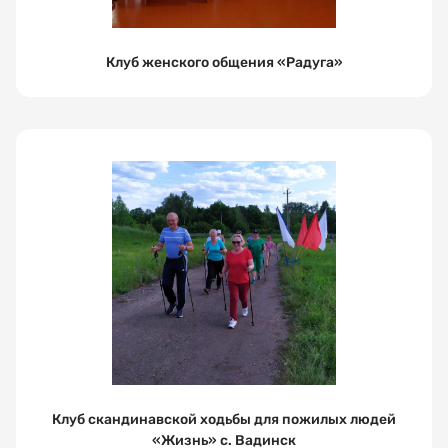
Клуб женского общения «Радуга»
Как
Спасибо!
вас
зовут?
МНЕ ВСЕ
ПОНЯТНО
Электронная
почта
Клуб скандинавской ходьбы для пожилых людей
«Жизнь» с. Вадинск