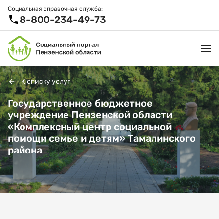
Социальная справочная служба:
8-800-234-49-73
К списку услуг
УСЛУГИ И ЛЬГОТЫ
Государственное бюджетное
учреждение Пензенской области
ОРГАНИЗАЦИИ
«Комплексный центр социальной
помощи семье и детям» Тамалинского
ПРОЕКТЫ И СЕРВИСЫ
района
АКТИВНОЕ ДОЛГОЛЕТИЕ
СПРАВОЧНАЯ СЛУЖБА
НОВОСТИ