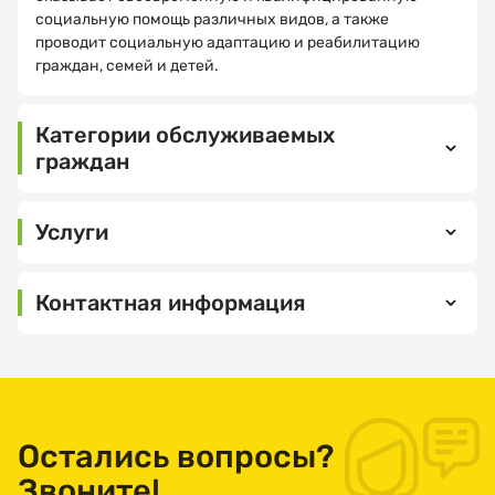
вас
социальную помощь различных видов, а также
зовут?
проводит социальную адаптацию и реабилитацию
граждан, семей и детей.
МНЕ ВСЕ
ПОНЯТНО
Категории обслуживаемых
Электронная
граждан
почта
Услуги
Ваш
Социально-
номер
Контактная информация
бытовые
телефона
442900,Пензенская область,
Социально-
Тамалинский
медицинские
район,р.п.Тамала,ул.Школьная,д.
7а
Социально-
Выберите
организацию
Остались вопросы?
психологические
ПОСМОТРЕТЬ
НА КАРТЕ
Звоните!