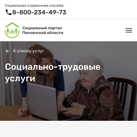
Социальная справочная служба:
8-800-234-49-73
К списку услуг
УСЛУГИ И ЛЬГОТЫ
Социально-трудовые
услуги
ОРГАНИЗАЦИИ
ПРОЕКТЫ И СЕРВИСЫ
АКТИВНОЕ ДОЛГОЛЕТИЕ
СПРАВОЧНАЯ СЛУЖБА
НОВОСТИ