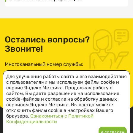
направленные
Выберите
на
442895,
организацию
профилактику
Пензенская
отклонений
область,
в
Сердобский
поведении
район, г.
Остались вопросы?
и
Сердобск,
Выберите
Звоните!
услугу
развитии
ул.
личности
Пушкина,86.
получателей
Многоканальный номер службы:
социальных
ПОСМОТРЕТЬ
НА КАРТЕ
услуг,
8-800-234-49-73
Выберите
Для улучшения работы сайта и его взаимодействия
формирование
дату
с пользователями мы используем файлы cookie и
у
Понедельник
посещения
сервис Яндекс.Метрика. Продолжая работу с
них
— четверг: c
сайтом, Вы даете разрешение на использование
ПОДРОБНЕЕ
позитивных
8:00 до
cookie-файлов и согласие на обработку данных
интересов
сервисом Яндекс.Метрика. Вы всегда можете
17:00.
(в
отключить файлы cookie в настройках Вашего
Пятница: с
том
браузера.
Ознакомиться с Политикой
Выберите
8:00 до
Конфиденциальности
числе
время
16:00.
Социальная справочная служба:
посещения
в
Обеденный
Я СОГЛАСЕН