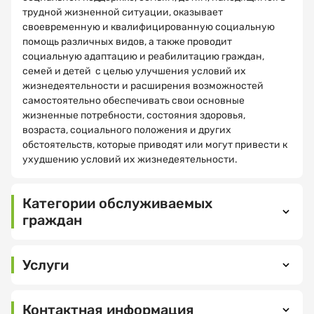
трудной жизненной ситуации, оказывает
своевременную и квалифицированную социальную
помощь различных видов, а также проводит
Как
Спасибо!
социальную адаптацию и реабилитацию граждан,
вас
семей и детей с целью улучшения условий их
зовут?
жизнедеятельности и расширения возможностей
самостоятельно обеспечивать свои основные
МНЕ ВСЕ
жизненные потребности, состояния здоровья,
ПОНЯТНО
возраста, социального положения и других
обстоятельств, которые приводят или могут привести к
Электронная
ухудшению условий их жизнедеятельности.
почта
Категории обслуживаемых
граждан
Ваш
номер
телефона
Услуги
социально-
педагогические,
Контактная информация