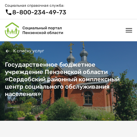
Социальная справочная служба:
8-800-234-49-73
К списку услуг
УСЛУГИ И ЛЬГОТЫ
Государственное бюджетное
учреждение Пензенской области
ОРГАНИЗАЦИИ
«Сердобский районный комплексный
центр социального обслуживания
ПРОЕКТЫ И СЕРВИСЫ
населения»
АКТИВНОЕ ДОЛГОЛЕТИЕ
СПРАВОЧНАЯ СЛУЖБА
НОВОСТИ