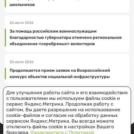
школьников
Выберите
дату
26 июля 2026
посещения
За помощь российским военнослужащим
благодарностью губернатора отмечено региональное
объединение «серебряных» волонтеров
Выберите
25 июля 2026
время
посещения
Продолжается прием заявок на Всероссийский
конкурс объектов социальной инфраструктуры
Для улучшения работы сайта и его взаимодействия
с пользователями мы используем файлы cookie и
Я соглашаюсь
сервис Яндекс.Метрика. Продолжая работу с
ВСЕ НОВОСТИ
на обработку
сайтом, Вы даете разрешение на использование
и хранение
cookie-файлов и согласие на обработку данных
персональных
сервисом Яндекс.Метрика. Вы всегда можете
данных
отключить файлы cookie в настройках Вашего
браузера.
Ознакомиться с Политикой