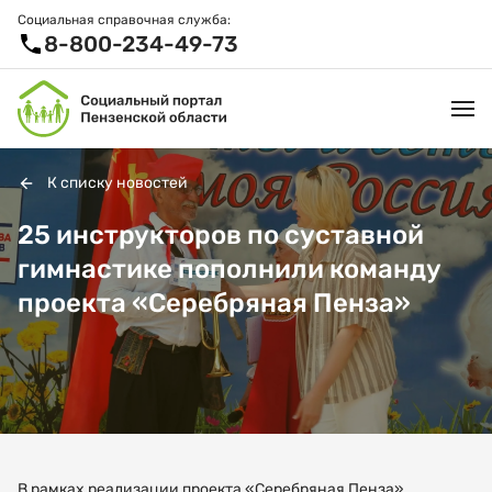
Социальная справочная служба:
8-800-234-49-73
К списку новостей
УСЛУГИ И ЛЬГОТЫ
25 инструкторов по суставной
гимнастике пополнили команду
ОРГАНИЗАЦИИ
проекта «Серебряная Пенза»
ПРОЕКТЫ И СЕРВИСЫ
АКТИВНОЕ ДОЛГОЛЕТИЕ
СПРАВОЧНАЯ СЛУЖБА
НОВОСТИ
В рамках реализации проекта «Серебряная Пенза»,