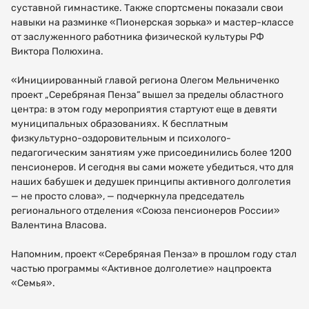
суставной гимнастике. Также спортсмены показали свои
навыки на разминке «Пионерская зорька» и мастер-классе
от заслуженного работника физической культуры РФ
Виктора Полюхина.
«Инициированный главой региона Олегом Мельниченко
проект „Серебряная Пенза“ вышел за пределы областного
центра: в этом году мероприятия стартуют еще в девяти
муниципальных образованиях. К бесплатным
физкультурно-оздоровительным и психолого-
педагогическим занятиям уже присоединились более 1200
пенсионеров. И сегодня вы сами можете убедиться, что для
наших бабушек и дедушек принципы активного долголетия
— не просто слова», — подчеркнула председатель
регионального отделения «Союза пенсионеров России»
Как
Спасибо!
Валентина Власова.
вас
зовут?
Напомним, проект «Серебряная Пенза» в прошлом году стал
частью программы «Активное долголетие» нацпроекта
МНЕ ВСЕ
«Семья».
ПОНЯТНО