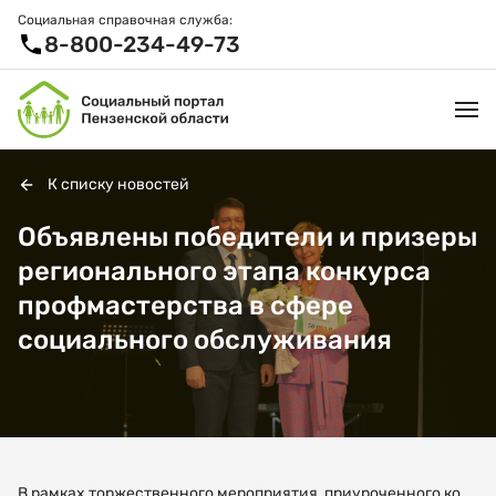
Социальная справочная служба:
8-800-234-49-73
К списку новостей
УСЛУГИ И ЛЬГОТЫ
Объявлены победители и призеры
регионального этапа конкурса
ОРГАНИЗАЦИИ
профмастерства в сфере
ПРОЕКТЫ И СЕРВИСЫ
социального обслуживания
АКТИВНОЕ ДОЛГОЛЕТИЕ
СПРАВОЧНАЯ СЛУЖБА
НОВОСТИ
В рамках торжественного мероприятия, приуроченного ко