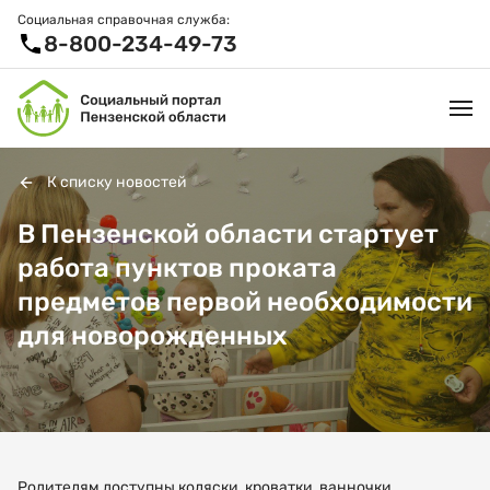
Социальная справочная служба:
8-800-234-49-73
К списку новостей
УСЛУГИ И ЛЬГОТЫ
В Пензенской области стартует
работа пунктов проката
ОРГАНИЗАЦИИ
предметов первой необходимости
ПРОЕКТЫ И СЕРВИСЫ
для новорожденных
АКТИВНОЕ ДОЛГОЛЕТИЕ
СПРАВОЧНАЯ СЛУЖБА
НОВОСТИ
Родителям доступны коляски, кроватки, ванночки,