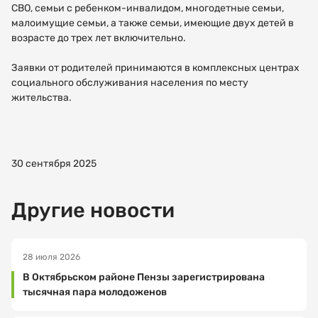
СВО, семьи с ребенком-инвалидом, многодетные семьи,
малоимущие семьи, а также семьи, имеющие двух детей в
возрасте до трех лет включительно.
Заявки от родителей принимаются в комплексных центрах
социального обслуживания населения по месту
жительства.
Как
Спасибо!
вас
зовут?
МНЕ ВСЕ
30 сентября 2025
ПОНЯТНО
Электронная
Другие новости
почта
28 июля 2026
В Октябрьском районе Пензы зарегистрирована
Ваш
тысячная пара молодоженов
номер
телефона