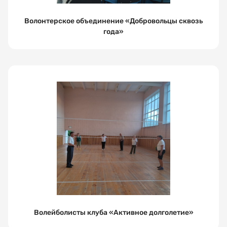
Волонтерское объединение «Добровольцы сквозь
года»
Волейболисты клуба «Активное долголетие»
Как
Спасибо!
вас