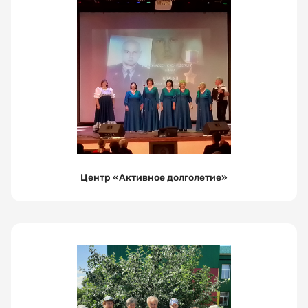
Выберите
услугу
Выберите
дату
посещения
Центр «Активное долголетие»
Выберите
время
посещения
Я соглашаюсь
на обработку