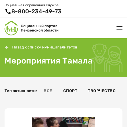
Социальная справочная служба:
8-800-234-49-73
Назад к списку муниципалитетов
Мероприятия Тамала
УСЛУГИ И ЛЬГОТЫ
ОРГАНИЗАЦИИ
ПРОЕКТЫ И СЕРВИСЫ
Тип активности:
ВСЕ
СПОРТ
ТВОРЧЕСТВО
АКТИВНОЕ ДОЛГОЛЕТИЕ
СПРАВОЧНАЯ СЛУЖБА
НОВОСТИ