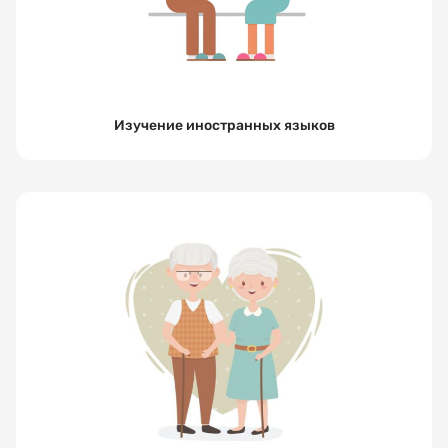
организацию
Выберите
услугу
Изучение иностранных языков
Выберите
дату
посещения
Выберите
время
посещения