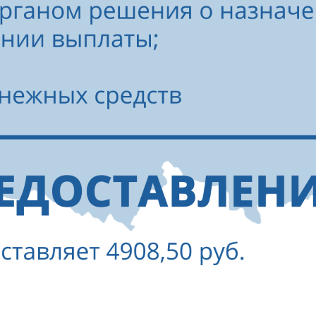
ПОНЯТНО
Электронная
почта
Ваш
номер
телефона
Выберите
организацию
Выберите
услугу