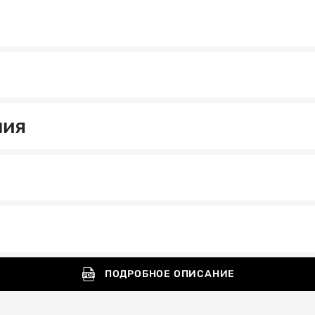
Выберите
дату
посещения
ния
Выберите
время
посещения
Я соглашаюсь
на обработку
ПОДРОБНОЕ ОПИСАНИЕ
и хранение
персональных