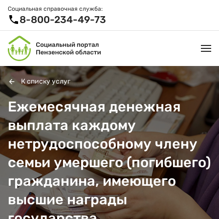
Социальная справочная служба:
8-800-234-49-73
К списку услуг
УСЛУГИ И ЛЬГОТЫ
Ежемесячная денежная
выплата каждому
ОРГАНИЗАЦИИ
нетрудоспособному члену
ПРОЕКТЫ И СЕРВИСЫ
семьи умершего (погибшего)
АКТИВНОЕ ДОЛГОЛЕТИЕ
гражданина, имеющего
СПРАВОЧНАЯ СЛУЖБА
высшие награды
НОВОСТИ
государства