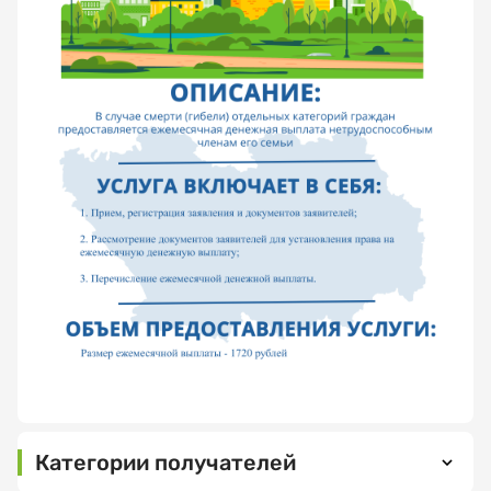
Как
Спасибо!
Категории получателей
вас
зовут?