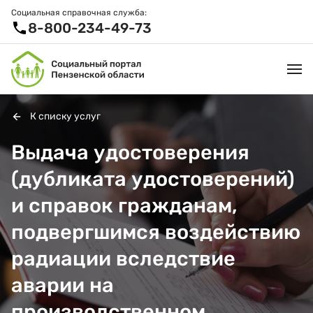
Социальная справочная служба:
8-800-234-49-73
К списку услуг
УСЛУГИ И ЛЬГОТЫ
Выдача удостоверения
(дубликата удостоверений)
ОРГАНИЗАЦИИ
и справок гражданам,
ПРОЕКТЫ И СЕРВИСЫ
подвергшимся воздействию
АКТИВНОЕ ДОЛГОЛЕТИЕ
радиации вследствие
СПРАВОЧНАЯ СЛУЖБА
аварии на
НОВОСТИ
производственном