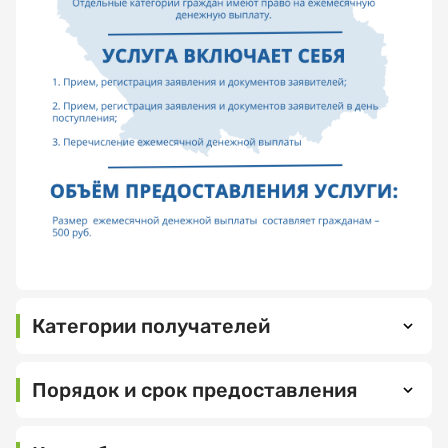
Как
Спасибо!
вас
Категории получателей
зовут?
Граждане
МНЕ ВСЕ
Российской
Порядок и срок предоставления
ПОНЯТНО
Федерации,
иностранные
-
Электронная