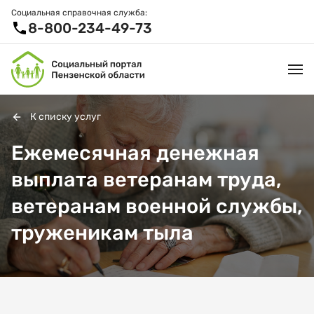
Социальная справочная служба:
8-800-234-49-73
К списку услуг
УСЛУГИ И ЛЬГОТЫ
Ежемесячная денежная
выплата ветеранам труда,
ОРГАНИЗАЦИИ
ветеранам военной службы,
ПРОЕКТЫ И СЕРВИСЫ
труженикам тыла
АКТИВНОЕ ДОЛГОЛЕТИЕ
СПРАВОЧНАЯ СЛУЖБА
НОВОСТИ