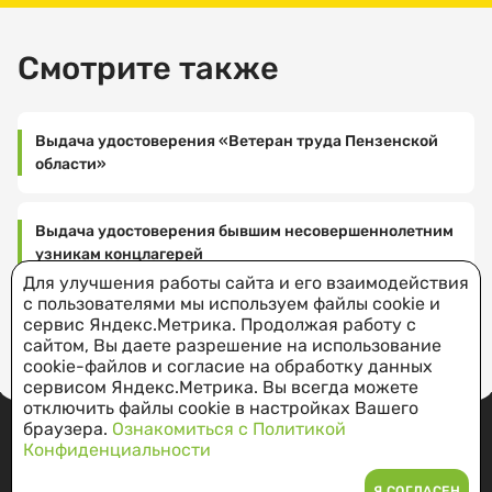
2-
представить
по
на
60-
обязательно:
Выберите
9
перечисление
80-
дату
Смотрите также
мая
либо
28
посещения
-
1945
об
,dszn@rambler.ru
заявление;
года
отказе
не
в
Выдача удостоверения «Ветеран труда Пензенской
Отдел
-
менее
перечислении
области»
социальной
копию
шести
денежных
Выберите
защиты
документа,
месяцев,
время
средств
населения
удостоверяющего
посещения
исключая
в
Выдача удостоверения бывшим несовершеннолетним
Администрации
личность
период
течение
узникам концлагерей
г.
(копия
работы
10
Кузнецка
Для улучшения работы сайта и его взаимодействия
всех
на
рабочих
с пользователями мы используем файлы cookie и
страниц
временно
дней
Оздоровление граждан пожилого возраста
сервис Яндекс.Метрика. Продолжая работу с
442530,
Я соглашаюсь
паспорта).
оккупированных
с
сайтом, Вы даете разрешение на использование
Пензенская
на обработку
В
территориях
cookie-файлов и согласие на обработку данных
даты
область,
и хранение
случае,
сервисом Яндекс.Метрика. Вы всегда можете
СССР,
регистрации
г.
персональных
если
отключить файлы cookie в настройках Вашего
либо
заявления
Кузнецк,
данных
за
браузера.
Ознакомиться с Политикой
награжденные
и
ул.
Конфиденциальности
получением
орденами
Социальная справочная служба:
предоставленных
Ленина,
государственной
или
документов;
ЗАПИСАТЬСЯ
Я СОГЛАСЕН