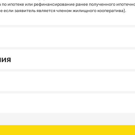
га по ипотеке или рефинансирование ранее полученного ипотечн
чае если заявитель является членом жилищного кооператива).
ния
Как
Спасибо!
вас
зовут?
МНЕ ВСЕ
ПОНЯТНО