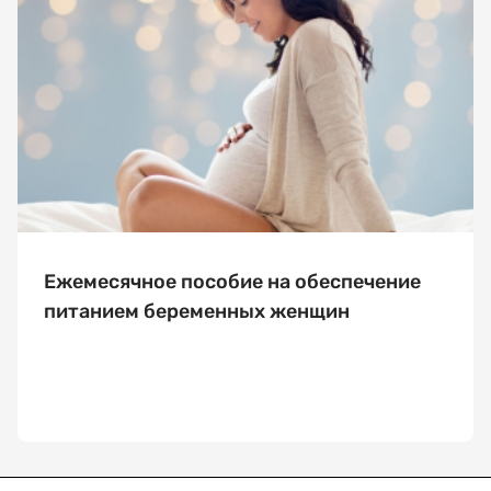
Выберите
дату
посещения
Выберите
время
посещения
Ежемесячное пособие на обеспечение
питанием беременных женщин
Я соглашаюсь
на обработку
и хранение
персональных
данных