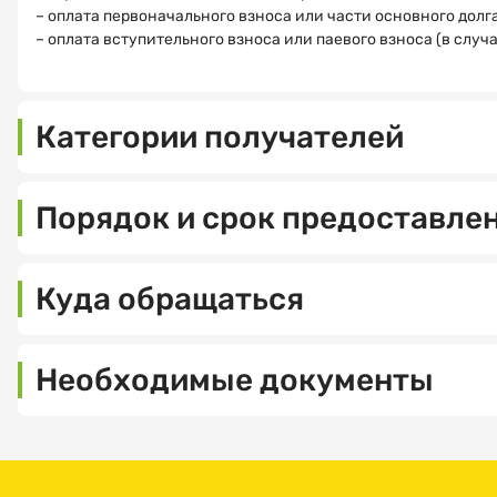
– оплата первоначального взноса или части основного дол
– оплата вступительного взноса или паевого взноса (в слу
Категории получателей
Мать
или
Порядок и срок предоставле
отец,
у
–
которого
включение в
Куда обращаться
начиная
список
с
получателей
Министерство
1
регионального
труда,
июня
Необходимые документы
семейного капитала
социальной
2026
–
защиты
года
Для
30
и
родился
включения
рабочих
демографии
второй
в
дней
Пензенской
ребенок.