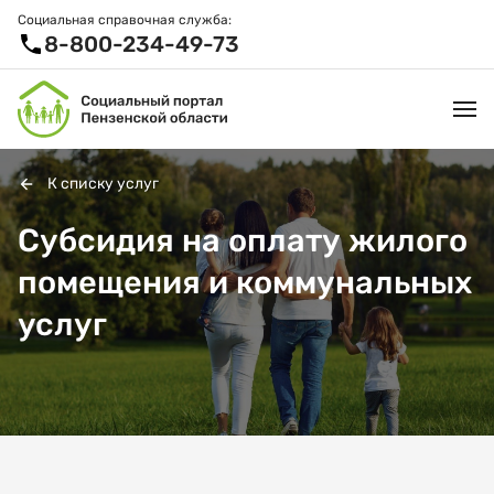
Социальная справочная служба:
8-800-234-49-73
К списку услуг
УСЛУГИ И ЛЬГОТЫ
Субсидия на оплату жилого
помещения и коммунальных
ОРГАНИЗАЦИИ
услуг
ПРОЕКТЫ И СЕРВИСЫ
АКТИВНОЕ ДОЛГОЛЕТИЕ
СПРАВОЧНАЯ СЛУЖБА
НОВОСТИ