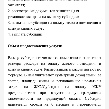
заявителя;
2. рассмотрение документов заявителя для
установления права на выплат
у
субсидии;
3. назначение субсидии на оплату жилого помещения и
коммунальных услуг;
4. выплат
а
субсидии;
О
бъем предоставления услуги:
Размер субсидии
исчисляется помесячно и зависит
от
размера расходов на оплату жилого помещения и
коммунальных услуг
.
Размер выплаты рассчитывают по
формуле. В ней учитывают суммарный доход семьи, ее
состав, площадь жилья и региональные нормативы
затрат на ЖКУ.
Субсидия на оплату ЖКУ
предоставляется при отсутствии у гражданина
Как
Спасибо!
задолженности по предыдущей оплате.
Субсидия
вас
назначается
сроком
на 6 месяцев
и перечисляется
зовут?