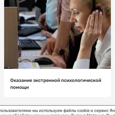
Выберите
дату
посещения
Выберите
время
посещения
Оказание экстренной психологической
Я соглашаюсь
помощи
на обработку
и хранение
персональных
данных
пользователями мы используем файлы cookie и сервис Ян