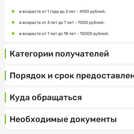
в возрасте от 1 года до 3 лет - 4100 рублей;
в возрасте от 3 лет до 7 лет - 7000 рублей;
в возрасте от 7 лет до 18 лет - 10000 рублей.
Категории получателей
Один
из
Порядок и срок предоставле
родителей
(усыновителей,
прием,
опекунов,
регистрация
Куда обращаться
попечителей)
заявления
на
и
Управление
совместно
документов
социальной
проживающего
Необходимые документы
заявителя
защиты
с
в
населения
ним
Документы,
день