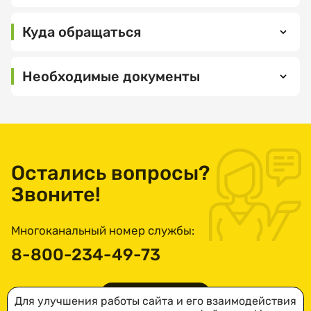
Выберите
услугу
Куда обращаться
Чтобы
Необходимые документы
гражданину
Выберите
дату
получить
посещения
полную
информацию
о
Остались вопросы?
Выберите
мерах
Звоните!
время
посещения
социальной
поддержки,
Многоканальный номер службы:
положенных
8-800-234-49-73
ему
Я соглашаюсь
на обработку
по
ПОДРОБНЕЕ
Для улучшения работы сайта и его взаимодействия
и хранение