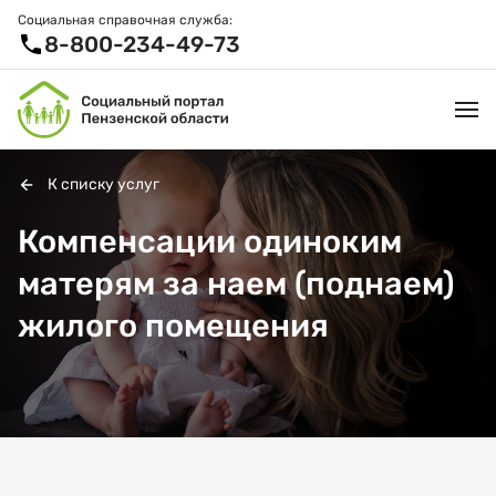
Социальная справочная служба:
8-800-234-49-73
К списку услуг
УСЛУГИ И ЛЬГОТЫ
Компенсации одиноким
матерям за наем (поднаем)
ОРГАНИЗАЦИИ
жилого помещения
ПРОЕКТЫ И СЕРВИСЫ
АКТИВНОЕ ДОЛГОЛЕТИЕ
СПРАВОЧНАЯ СЛУЖБА
НОВОСТИ