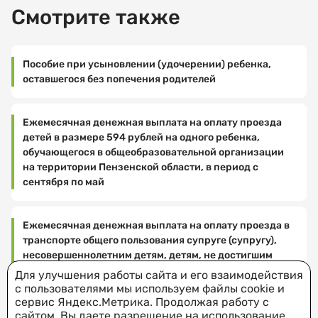
представленных
жилого
Выберите
soc
Смотрите также
не
документов,
время
помещения
_bashm@
предусмотрена
посещения
принятие
совместно
mail
государственная
уполномоченным
с
.
регистрация
органом
Пособие при усыновлении (удочерении) ребенка,
ребенком
ru
найма
решения
оставшегося без попечения родителей
в
(поднайма)
о
возрасте
Управление
жилого
Я соглашаюсь
назначении
до
социальной
помещения;
на обработку
компенсации
Ежемесячная денежная выплата на оплату проезда
трех
защиты
и хранение
либо
детей в размере 594 рублей на одного ребенка,
лет
справка
населения
персональных
об
обучающегося в общеобразовательной организации
и
из
Администрации
данных
отказе
на территории Пензенской области, в период с
состоящие
органов
Бековского
в
сентября по май
на
ЗАГС
района
назначении
учете
об
ЗАПИСАТЬСЯ
компенсации
в
основании
442940,
Ежемесячная денежная выплата на оплату проезда в
в
органах
внесения
Пензенская
транспорте общего пользования супруге (супругу),
течении
местного
в
область,
несовершеннолетним детям, детям, не достигшим
10
самоуправления
свидетельство
р.п.
возраста 23 лет, обучающимся в образовательных
календарных
в
Для улучшения работы сайта и его взаимодействия
о
Беково,
организациях по очной форме обучения,
дней
с пользователями мы используем файлы cookie и
качестве
рождении
ул.
военнослужащих
с
сервис Яндекс.Метрика. Продолжая работу с
нуждающихся
сведений
Советская,
сайтом, Вы даете разрешение на использование
даты