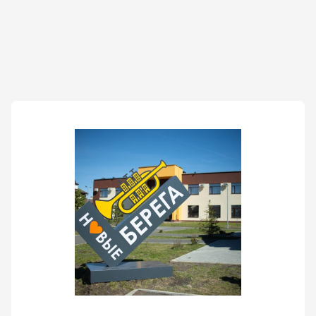
Выберите
услугу
Выберите
дату
посещения
Выберите
время
посещения