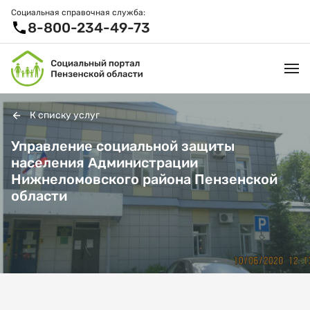
Социальная справочная служба:
8-800-234-49-73
К списку услуг
УСЛУГИ И ЛЬГОТЫ
Управление социальной защиты
населения Администрации
ОРГАНИЗАЦИИ
Нижнеломовского района Пензенской
области
ПРОЕКТЫ И СЕРВИСЫ
АКТИВНОЕ ДОЛГОЛЕТИЕ
СПРАВОЧНАЯ СЛУЖБА
НОВОСТИ