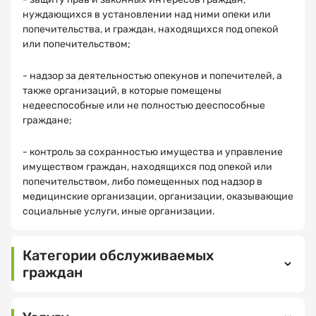
нуждающихся в установлении над ними опеки или
попечительства, и граждан, находящихся под опекой
или попечительством;
- надзор за деятельностью опекунов и попечителей, а
Как
Спасибо!
также организаций, в которые помещены
вас
зовут?
недееспособные или не полностью дееспособные
граждане;
МНЕ ВСЕ
ПОНЯТНО
- контроль за сохранностью имущества и управление
имуществом граждан, находящихся под опекой или
Электронная
попечительством, либо помещенных под надзор в
почта
медицинские организации, организации, оказывающие
социальные услуги, иные организации.
Категории обслуживаемых
Ваш
граждан
номер
телефона