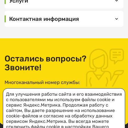
Услуги
Выберите
Контактная информация
организацию
442150,
Пензенская
область, г.
Нижний
Выберите
Ломов, ул.
услугу
Остались вопросы?
Советская
Звоните!
площадь, 6
Б
Многоканальный номер службы:
Выберите
ПОСМОТРЕТЬ
дату
НА КАРТЕ
8-800-234-49-73
посещения
Для улучшения работы сайта и его взаимодействия
с пользователями мы используем файлы cookie и
Понедельник
сервис Яндекс.Метрика. Продолжая работу с
— пятница: c
сайтом, Вы даете разрешение на использование
ПОДРОБНЕЕ
8.30:00 до
cookie-файлов и согласие на обработку данных
сервисом Яндекс.Метрика. Вы всегда можете
17:30.
Выберите
отключить файлы cookie в настройках Вашего
Обеденный
время