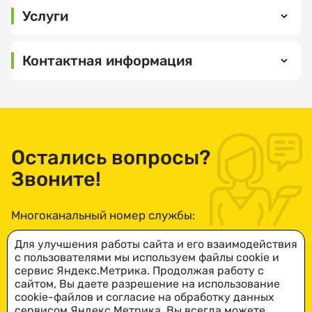
Услуги
Выберите
Контактная информация
организацию
442430,
Пензенская
область,
Выберите
Шемышейский
услугу
район, р.п.
Остались вопросы?
Шемышейка,
Звоните!
ул. Ленина, д.
32
Выберите
Многоканальный номер службы:
ПОСМОТРЕТЬ
дату
НА КАРТЕ
посещения
8-800-234-49-73
Для улучшения работы сайта и его взаимодействия
с пользователями мы используем файлы cookie и
Понедельник
сервис Яндекс.Метрика. Продолжая работу с
— пятница: c
сайтом, Вы даете разрешение на использование
ПОДРОБНЕЕ
8:00 до
cookie-файлов и согласие на обработку данных
Выберите
сервисом Яндекс.Метрика. Вы всегда можете
17:00.