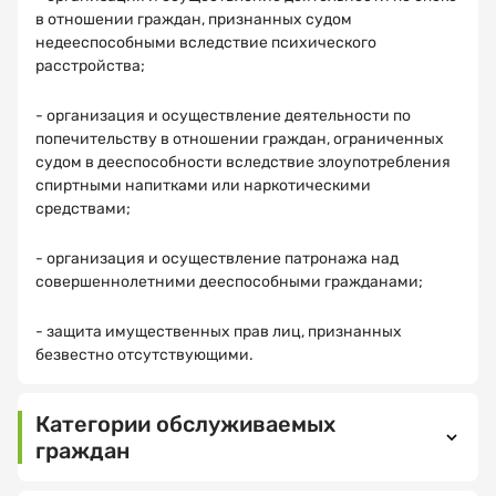
в отношении граждан, признанных судом
недееспособными вследствие психического
расстройства;
- организация и осуществление деятельности по
Как
Спасибо!
попечительству в отношении граждан, ограниченных
вас
судом в дееспособности вследствие злоупотребления
зовут?
спиртными напитками или наркотическими
средствами;
МНЕ ВСЕ
ПОНЯТНО
- организация и осуществление патронажа над
совершеннолетними дееспособными гражданами;
Электронная
почта
- защита имущественных прав лиц, признанных
безвестно отсутствующими.
Ваш
Категории обслуживаемых
номер
граждан
телефона