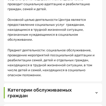
проводит социальную адаптацию и реабилитацию
граждан, семей и детей.
Основной целью деятельности Центра является
предоставление социальных услуг гражданам,
Как
Спасибо!
находящимся в трудной жизненной ситуации,
вас
признанным нуждающимися в социальном
зовут?
обслуживании.
МНЕ ВСЕ
ПОНЯТНО
Предмет деятельности: социальное обслуживание,
проведение мероприятий по
социальной адаптации и
реабилитации семей, детей и отдельных граждан,
Электронная
находящихся в трудной жизненной ситуации, в том
почта
числе детей и семей, находящихся в социально
опасном положении.
Категории обслуживаемых
Ваш
номер
граждан
телефона