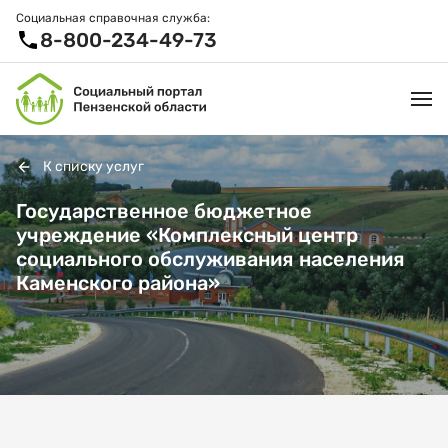
Социальная справочная служба:
8-800-234-49-73
К списку услуг
УСЛУГИ И ЛЬГОТЫ
Государственное бюджетное
учреждение «Комплексный центр
ОРГАНИЗАЦИИ
социального обслуживания населения
Каменского района»
ПРОЕКТЫ И СЕРВИСЫ
АКТИВНОЕ ДОЛГОЛЕТИЕ
СПРАВОЧНАЯ СЛУЖБА
НОВОСТИ