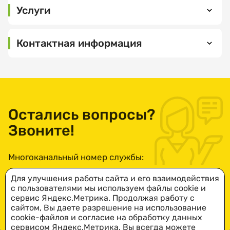
Услуги
Выберите
Контактная информация
организацию
442240,
Пензенская
область,
Выберите
город
услугу
Каменка,
Остались вопросы?
улица
Звоните!
Центральная,
дом №3
Выберите
Многоканальный номер службы:
ПОСМОТРЕТЬ
дату
НА КАРТЕ
8-800-234-49-73
посещения
Для улучшения работы сайта и его взаимодействия
с пользователями мы используем файлы cookie и
Администрация:
сервис Яндекс.Метрика. Продолжая работу с
Понедельник —
сайтом, Вы даете разрешение на использование
ПОДРОБНЕЕ
четверг: c 8:00
cookie-файлов и согласие на обработку данных
Выберите
сервисом Яндекс.Метрика. Вы всегда можете
до 17:00,