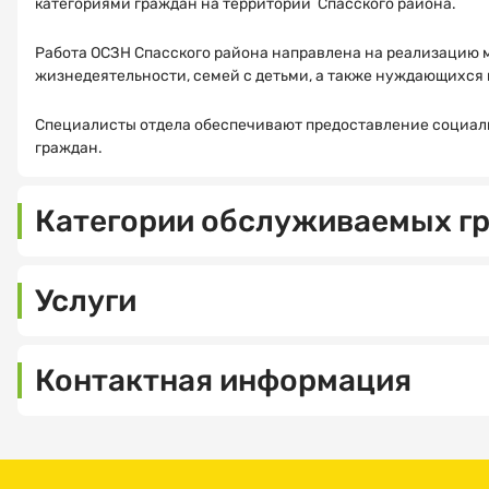
категориями граждан на территории Спасского района.
Работа ОСЗН Спасского района направлена на реализацию м
жизнедеятельности, семей с детьми, а также нуждающихся
Специалисты отдела обеспечивают предоставление социаль
граждан.
Категории обслуживаемых г
Услуги
Доставка
Контактная информация
товаров
первой
442600,
необходимости
Пензенская
область,
Среднее