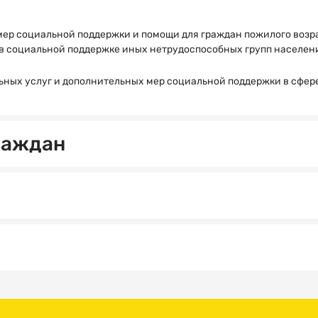
Как
Спасибо!
вас
ер социальной поддержки и помощи для граждан пожилого возра
зовут?
 в социальной поддержке иных нетрудоспособных групп населен
МНЕ ВСЕ
ПОНЯТНО
ных услуг и дополнительных мер социальной поддержки в сфер
Электронная
почта
раждан
Ваш
номер
телефона
Выберите
организацию