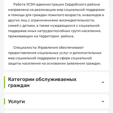
Работа УСЗН администрации Сердобского района
направлена на реализацию мер социальной поддержки
и помощи для граждан пожилого возраста, инвалидов и
других лиц с ограничениями жизнедеятельности,
Как
Спасибо!
семей с детьми, а также нуждающихся с социальной
вас
поддержке иных нетрудоспособных групп населения,
зовут?
проживающих на территории района.
МНЕ ВСЕ
ПОНЯТНО
Специалисты Управления обеспечивают
предоставление социальных услуг и дополнительных
Электронная
мер социальной поддержки в сфере социальной
почта
защиты населения на основании заявления граждан.
Категории обслуживаемых
граждан
Ваш
номер
телефона
Услуги
Ежемесячная