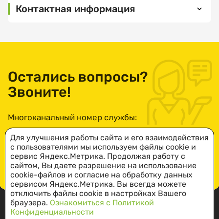
денежная
Контактная информация
Выберите
компенсация
организацию
расходов на
442895,
оплату ЖКУ
Пензенская
область,
Доставка
Сердобский
товаров
район, г.
Остались вопросы?
Выберите
первой
Сердобск,
услугу
необходимости
Звоните!
ул. Ленина,
д.90.
Оказание
экстренной
Многоканальный номер службы:
ПОСМОТРЕТЬ
психологической
НА КАРТЕ
Выберите
8-800-234-49-73
помощи
Для улучшения работы сайта и его взаимодействия
дату
с пользователями мы используем файлы cookie и
посещения
Понедельник-
Социальная
сервис Яндекс.Метрика. Продолжая работу с
пятница: с
выплата
сайтом, Вы даете разрешение на использование
ПОДРОБНЕЕ
8:00 до 17:00
инвалидам на
cookie-файлов и согласие на обработку данных
сервисом Яндекс.Метрика. Вы всегда можете
обеденный
строительство
отключить файлы cookie в настройках Вашего
перерыв: с
или
Выберите
браузера.
Ознакомиться с Политикой
12:00 до 13:00
приобретение
время
Конфиденциальности
жилого
посещения
Социальная справочная служба: