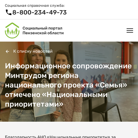
Социальная справочная служба:
8-800-234-49-73
К списку новостей
УСЛУГИ И ЛЬГОТЫ
Информационное сопровождение
Минтрудом региона
ОРГАНИЗАЦИИ
национального проекта «Семья»
ПРОЕКТЫ И СЕРВИСЫ
отмечено «Национальными
приоритетами»
АКТИВНОЕ ДОЛГОЛЕТИЕ
СПРАВОЧНАЯ СЛУЖБА
НОВОСТИ
Благодарность АНО «Национальные приоритеты» за